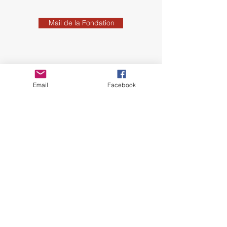
Mail de la Fondation
Email
Facebook
Fondation Laurène Pasquier
Page
Facebook
Merci à Sandre
lestoilesdesandre.jimdo.com
pour le croquis du logo
fondation.laurene.pasquier@gmail.co
m